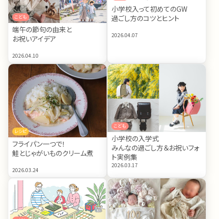
小学校入って初めてのGW
過ごし方のコツとヒント
こども
端午の節句の由来と
2026.04.07
お祝いアイデア
2026.04.10
こども
レシピ
小学校の入学式
フライパン一つで！
みんなの過ごし方＆お祝いフォ
鮭とじゃがいものクリーム煮
ト実例集
2026.03.17
2026.03.24