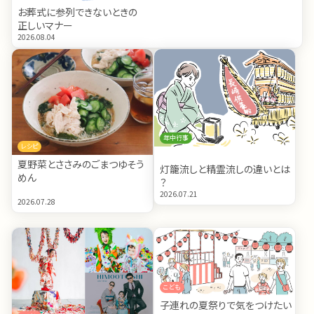
お葬式に参列できないときの
正しいマナー
2026.08.04
年中行事
レシピ
夏野菜とささみのごまつゆそう
灯籠流しと精霊流しの違いとは
めん
？
2026.07.21
2026.07.28
こども
子連れの夏祭りで気をつけたい