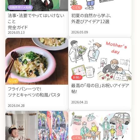
冠婚葬祭マメ知識
こども
法事・法要でやってはいけない
初夏の自然から学ぶ、
こと
外遊びアイデア12選
完全ガイド
2026.05.09
2026.05.13
お祝い
レシピ
最高の「母の日」お祝いアイデア
フライパン一つで！
帖！
ツナとキャベツの和風パスタ
2026.04.21
2026.04.28
こども