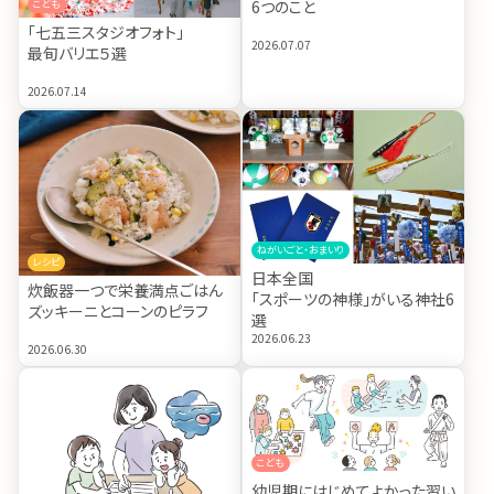
6つのこと
こども
「七五三スタジオフォト」
2026.07.07
最旬バリエ５選
2026.07.14
ねがいごと・おまいり
レシピ
日本全国
炊飯器一つで栄養満点ごはん
「スポーツの神様」がいる神社6
ズッキーニとコーンのピラフ
選
2026.06.23
2026.06.30
こども
幼児期にはじめてよかった習い