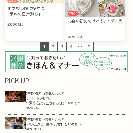
こども
小学校受験に役立つ
「家族の日常遊び」
お祝い
お食い初めの基本＆アイデア集
2026.03.10
2026.03.03
…
1
2
3
4
9
PICK UP
【行事や風習、どう伝えていく？】
そこにあるもの。
～繋ぐ。送る。生きる。文化といのち～
2026.03.09
【行事や風習、どう伝えていく？】
～繋ぐ。送る。生きる。文化といのち～
2024.08.04