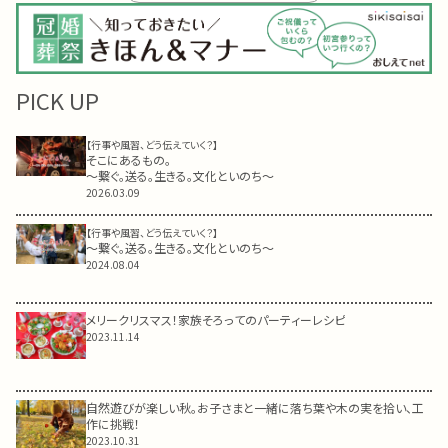
PICK UP
【行事や風習、どう伝えていく？】
そこにあるもの。
～繋ぐ。送る。生きる。文化といのち～
2026.03.09
【行事や風習、どう伝えていく？】
～繋ぐ。送る。生きる。文化といのち～
2024.08.04
メリークリスマス！家族そろってのパーティーレシピ
2023.11.14
自然遊びが楽しい秋。お子さまと一緒に落ち葉や木の実を拾い、工
作に挑戦！
2023.10.31