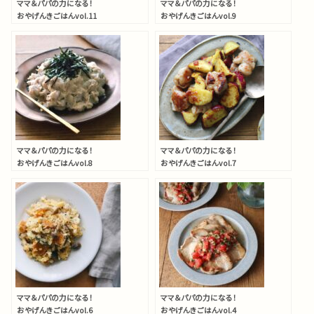
ママ＆パパの力になる！
ママ＆パパの力になる！
おやげんきごはんvol.11
おやげんきごはんvol.9
ぶりとほうれん草のゆず胡
風邪に負けない体をつくる
椒酒蒸し
焼きかぶと柿のマリネ
ママ＆パパの力になる！
ママ＆パパの力になる！
おやげんきごはんvol.8
おやげんきごはんvol.7
胃腸をいたわる
秋バテを乗り切る
里芋のポテトサラダ
さつまいもと鶏肉の梅マス
タード炒め
ママ＆パパの力になる！
ママ＆パパの力になる！
おやげんきごはんvol.6
おやげんきごはんvol.4