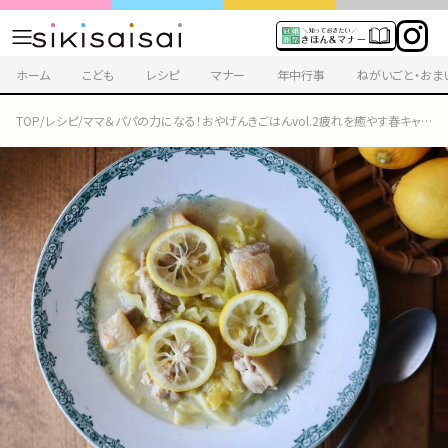
ホーム
こども
レシピ
マナー
年中行事
ねがいごと・おま
TOP
/
レシピ
/
ママ＆パパの力になる！おやげんきごはんvol.2疲れを癒やす春キャベツと鶏肉の塩レモンスープ