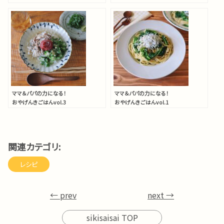
夏の疲れに寄り添う
疲労回復と夏バテ予防をサポー
かぼちゃの豆乳リゾット
ト
豚肉のサルサソース
ママ＆パパの力になる！
ママ＆パパの力になる！
おやげんきごはんvol.3
おやげんきごはんvol.1
梅雨のだるさ解消
フライパン１つで作れる
オクラと鯖缶の梅出汁茶漬
菜の花としらすの出汁パス
け
タ
関連カテゴリ:
レシピ
← prev
next →
sikisaisai TOP