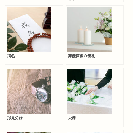
戒名
葬儀直後の儀礼
形見分け
火葬