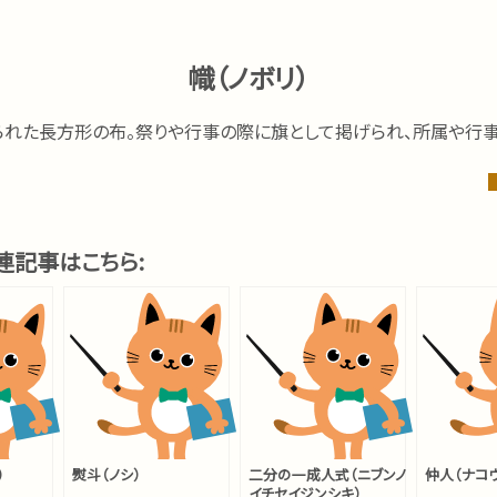
幟（ノボリ）
られた長方形の布。祭りや行事の際に旗として掲げられ、所属や行事
連記事はこちら:
）
熨斗（ノシ）
二分の一成人式（ニブンノ
仲人（ナコウ
イチセイジンシキ）