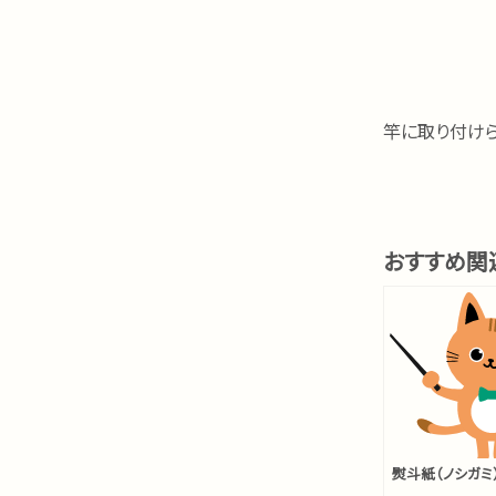
竿に取り付け
おすすめ関
熨斗紙（ノシガミ