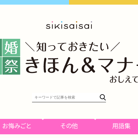
お悔みごと
その他
用語集