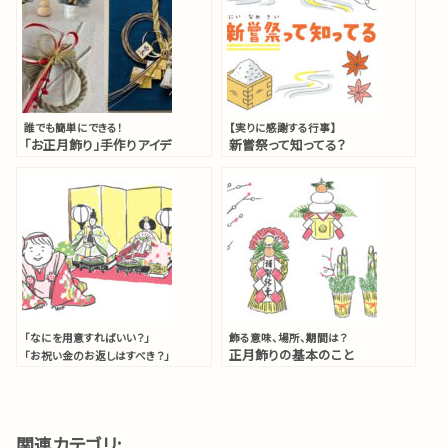
誰でも簡単にできる！
【実りに感謝する行事】
「お正月飾り」手作りアイデ
新嘗祭って知ってる？
ア5選
「なにを用意すればいい？」
飾る意味、場所、期間は？
正月飾りの基本のこと
「お祝い金のお返しはすべき？」
初節句の準備＆お祝いの
マナー
完全ガイド
関連カテゴリ: