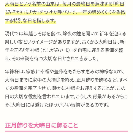
大晦日という名前の由来は、毎月の最終日を意味する「晦日
（みそか）」に「大」をつけた呼び方で、一年の締めくくりを象徴
する特別な日を指します。
現代では年越しそばを食べ、除夜の鐘を聞いて新年を迎える
楽しい夜というイメージがありますが、古くから大晦日は、新
年を司る「年神様（としがみさま）」を自宅に迎える準備を整
え、その来訪を待つ大切な日とされてきました。
年神様は、家族に幸福や豊作をもたらす恵みの神様なので、
大晦日までに家中の大掃除を終え、正月飾りを飾るなど、すべ
ての準備を完了させて、静かに神様をお迎えすることが、この
日の大切な役割を言われています。こうした背景があるからこ
そ、大晦日には避けたほうがいい習慣があるのです。
正月飾りを大晦日に飾ること