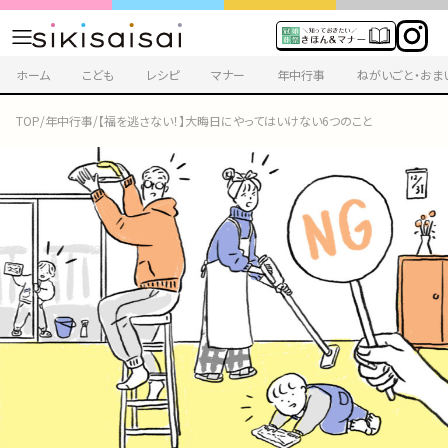
ホーム
こども
レシピ
マナー
年中行事
ねがいごと・おま
TOP
/
年中行事
/
【福を逃さない！】大晦日にやってはいけない6つのこと