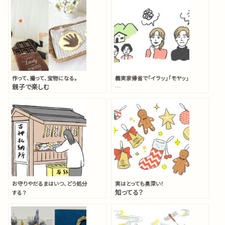
作って、撮って、宝物になる。
義実家帰省で「イラッ」「モヤッ」
親子で楽しむ
…
バレンタインアイデア実例
みんなの“あるある”エピソ
集
ードと
対処アイデア
お守りやだるまはいつ、どう処分
実はとっても奥深い！
知ってる？
する？
クリスマスツリー飾りの
縁起物ごとの返納ガイド
意味と由来